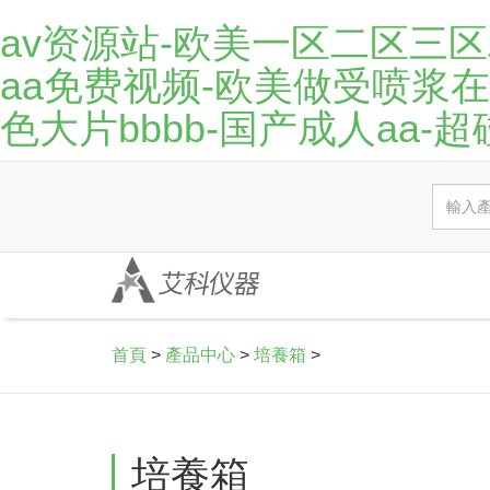
av资源站-欧美一区二区三
aa免费视频-欧美做受喷浆
色大片bbbb-国产成人aa-
首頁
>
產品中心
>
培養箱
>
培養箱