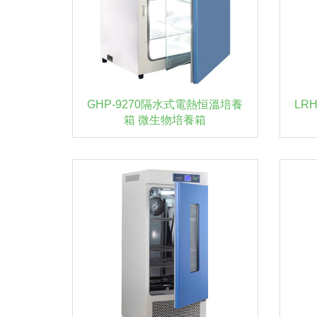
GHP-9270隔水式電熱恒溫培養
LR
箱 微生物培養箱